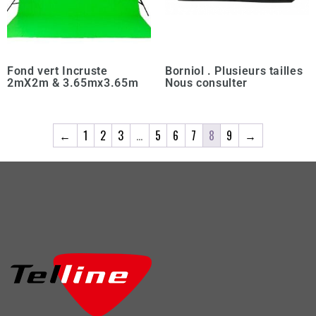
Fond vert Incruste
Borniol . Plusieurs tailles
2mX2m & 3.65mx3.65m
Nous consulter
←
1
2
3
…
5
6
7
8
9
→