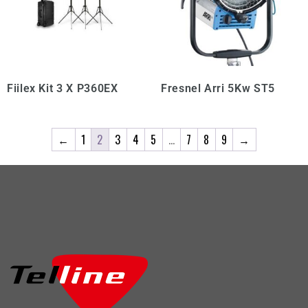
Fiilex Kit 3 X P360EX
Fresnel Arri 5Kw ST5
←
1
2
3
4
5
…
7
8
9
→