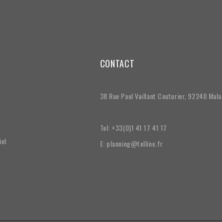
CONTACT
38 Rue Paul Vaillant Couturier, 92240 Mal
Tel: +33(0)1 41 17 41 17
iel
E: planning@telline.fr