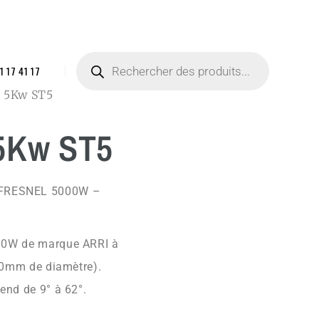
1 17 41 17
i 5Kw ST5
 5Kw ST5
FRESNEL 5000W –
000W de marque ARRI à
300mm de diamètre).
end de 9° à 62°.