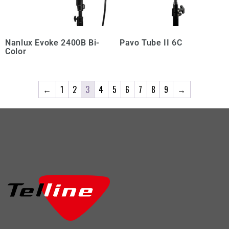
Nanlux Evoke 2400B Bi-
Pavo Tube II 6C
Color
←
1
2
3
4
5
6
7
8
9
→