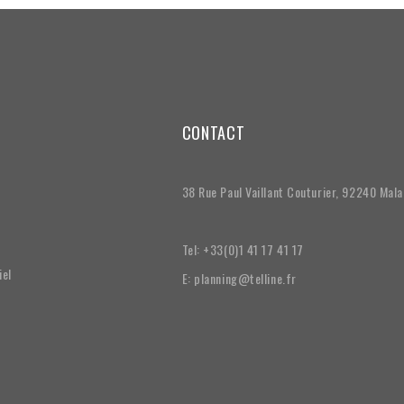
CONTACT
38 Rue Paul Vaillant Couturier, 92240 Mal
Tel: +33(0)1 41 17 41 17
iel
E: planning@telline.fr