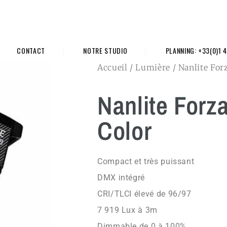
CONTACT
NOTRE STUDIO
PLANNING: +33(0)1 4
Accueil
/
Lumière
/ Nanlite For
Nanlite Forza
Color
Compact et très puissant
DMX intégré
CRI/TLCI élevé de 96/97
7 919 Lux à 3m
Dimmable de 0 à 100%