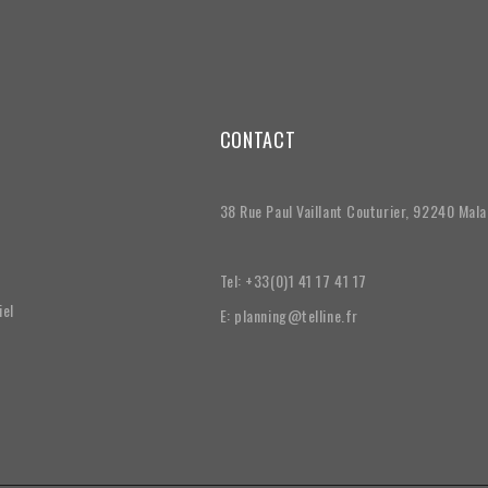
CONTACT
38 Rue Paul Vaillant Couturier, 92240 Mal
Tel: +33(0)1 41 17 41 17
iel
E: planning@telline.fr