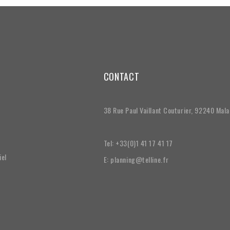
CONTACT
38 Rue Paul Vaillant Couturier, 92240 Mal
Tel: +33(0)1 41 17 41 17
iel
E: planning@telline.fr