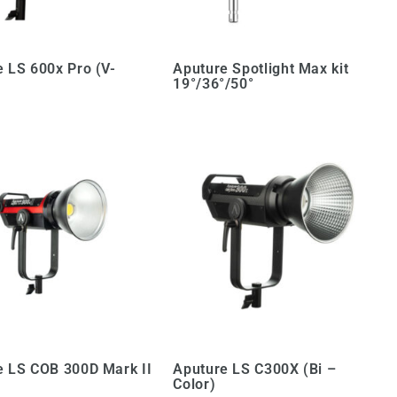
 LS 600x Pro (V-
Aputure Spotlight Max kit
19°/36°/50°
e LS COB 300D Mark II
Aputure LS C300X (Bi –
Color)