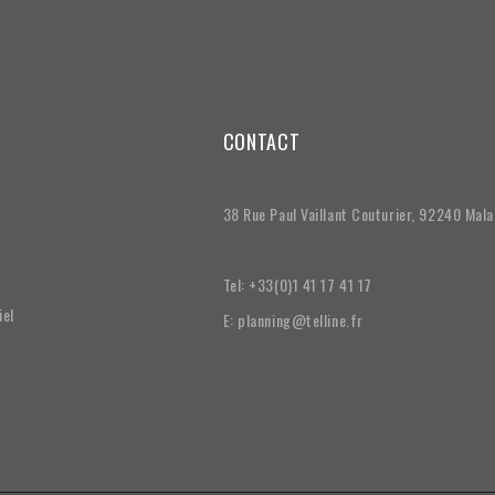
CONTACT
38 Rue Paul Vaillant Couturier, 92240 Mal
Tel: +33(0)1 41 17 41 17
iel
E: planning@telline.fr