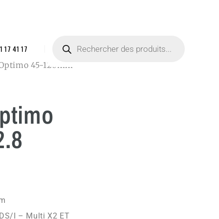
1 17 41 17
 Optimo 45-120mm
ptimo
.8
mm
DS/I – Multi X2 ET