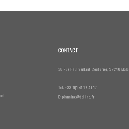
CONTACT
38 Rue Paul Vaillant Couturier, 92240 Mal
Tel: +33(0)1 41 17 41 17
iel
E: planning@telline.fr