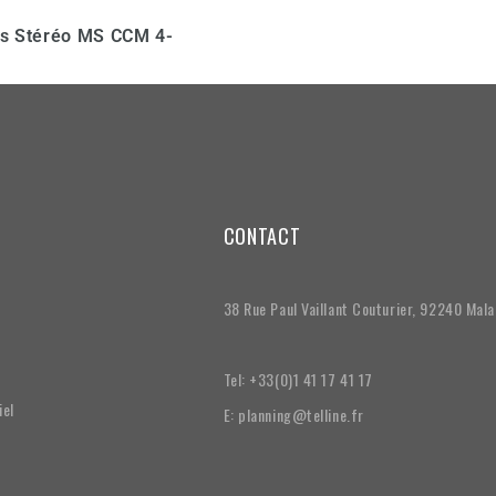
s Stéréo MS CCM 4-
CONTACT
38 Rue Paul Vaillant Couturier, 92240 Mal
Tel: +33(0)1 41 17 41 17
iel
E: planning@telline.fr