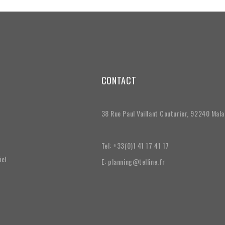
CONTACT
38 Rue Paul Vaillant Couturier, 92240 Mal
Tel: +33(0)1 41 17 41 17
iel
E: planning@telline.fr