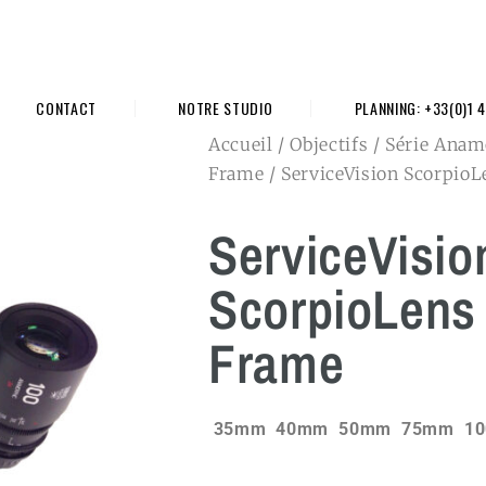
CONTACT
NOTRE STUDIO
PLANNING: +33(0)1 4
Accueil
/
Objectifs
/
Série Anam
Frame
/ ServiceVision ScorpioL
ServiceVisio
ScorpioLens 
Frame
35mm 40mm 50mm 75mm 100