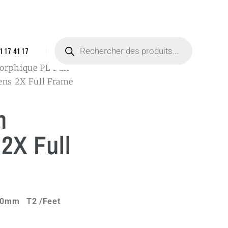
1 17 41 17
orphique PL Full
ens 2X Full Frame
n
2X Full
mm T2 /Feet