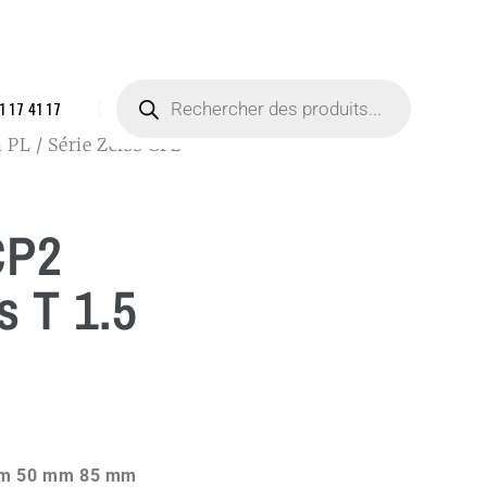
1 17 41 17
m PL
/ Série Zeiss CP2
CP2
 T 1.5
m 50 mm 85 mm