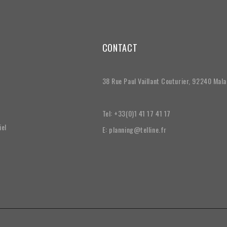
CONTACT
38 Rue Paul Vaillant Couturier, 92240 Mal
Tel: +33(0)1 41 17 41 17
iel
E: planning@telline.fr