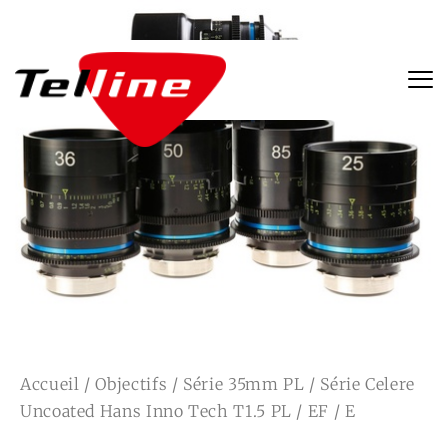
Accueil
/
Objectifs
/
Série 35mm PL
/ Série Celere
Uncoated Hans Inno Tech T1.5 PL / EF / E