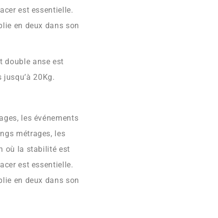
lacer est essentielle.
eplie en deux dans son
et
double anse
est
 jusqu’à 20Kg.
rtages, les événements
ongs métrages, les
 où la stabilité est
lacer est essentielle.
eplie en deux dans son