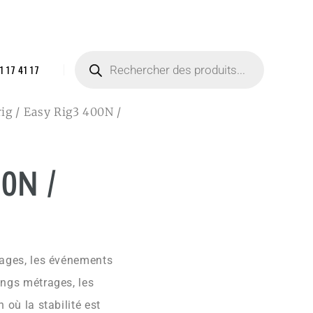
1 17 41 17
rig
/ Easy Rig3 400N /
0N /
rtages, les événements
ongs métrages, les
 où la stabilité est