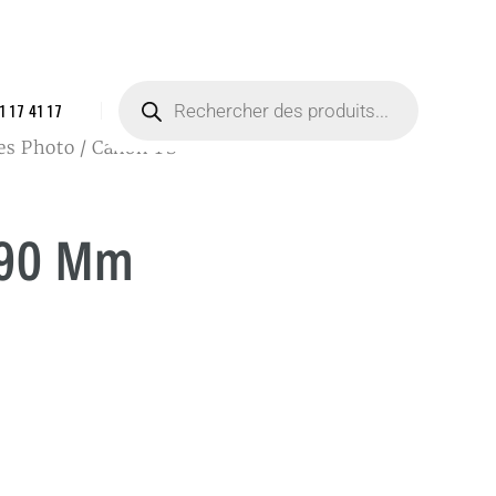
1 17 41 17
es Photo
/ Canon TS-
 90 Mm