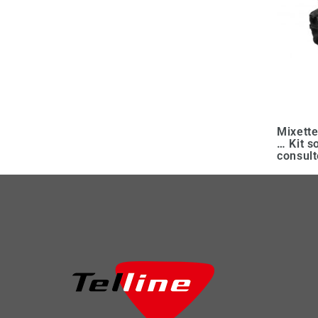
Mixett
… Kit s
consult